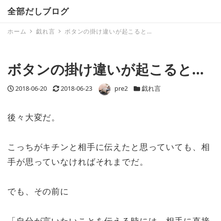
全部だしブログ
ホーム
戯れ言
ボタンの掛け違いが起こると…
ボタンの掛け違いが起こると…
投稿日
2018-06-20
更新日
2018-06-23
著者
pre2
カテゴリー
戯れ言
後々大変だ。
こっちがキチンと相手に伝えたと思っていても、相
手が思っていなければそれまでだ。
でも、その前に
「自分が言いたいことを伝える時には、相手に直接