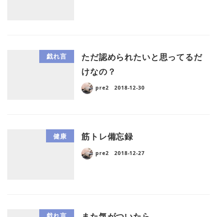
ただ認められたいと思ってるだ
戯れ言
けなの？
pre2
2018-12-30
筋トレ備忘録
健康
pre2
2018-12-27
また気がついたら
戯れ言